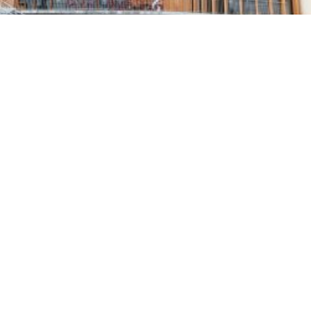
VEDETTES PANORAMIQUES DU SAUT DU DOUBS
Embarquez sur les vedettes électro-solaires pour une croisière
écoresponsable vers la spectaculaire chute du Saut du Doubs, 1er
site naturel de Franche-Comté !
ACCÉDER AU SITE INTERNET